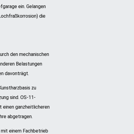
efgarage ein. Gelangen
Lochfraßkorrosion) die
durch den mechanischen
 anderen Belastungen
en davonträgt.
Kunstharzbasis zu
ung sind. OS-11-
 einen ganzheitlicheren
hre abgetragen.
e mit einem Fachbetrieb