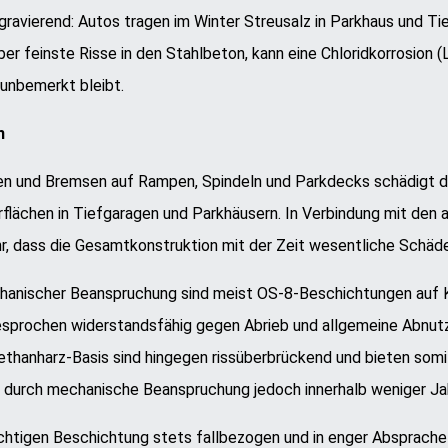
gravierend: Autos tragen im Winter Streusalz in Parkhaus und Ti
ber feinste Risse in den Stahlbeton, kann eine Chloridkorrosion (
e unbemerkt bleibt.
n
en und Bremsen auf Rampen, Spindeln und Parkdecks schädigt 
erflächen in Tiefgaragen und Parkhäusern. In Verbindung mit den
hr, dass die Gesamtkonstruktion mit der Zeit wesentliche Schäd
chanischer Beanspruchung sind meist OS-8-Beschichtungen auf 
esprochen widerstandsfähig gegen Abrieb und allgemeine Abnutz
thanharz-Basis sind hingegen rissüberbrückend und bieten somit
 durch mechanische Beanspruchung jedoch innerhalb weniger Ja
richtigen Beschichtung stets fallbezogen und in enger Absprach