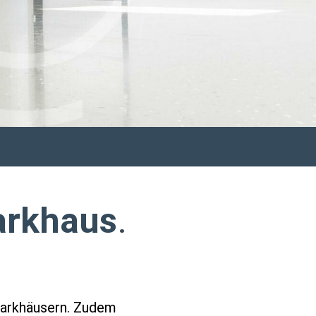
arkhaus
.
 Parkhäusern. Zudem