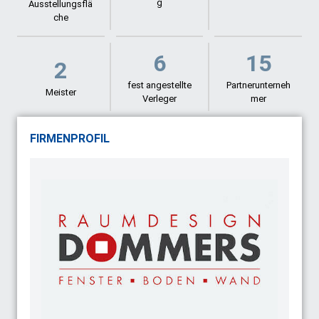
g
Ausstellungsflä
che
6
15
2
fest angestellte
Partnerunterneh
Meister
Verleger
mer
FIRMENPROFIL