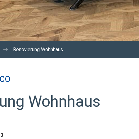
Renovierung Wohnhaus
 CO
rung Wohnhaus
e
23