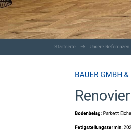
Startseite
Unsere Referenzen
BAUER GMBH &
Renovie
Bodenbelag:
Parkett Eich
Fetigstellungstermi
n:
20